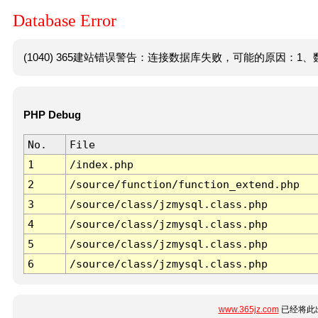
Database Error
(1040) 365建站错误警告：连接数据库失败，可能的原因：1、数
PHP Debug
No.
File
1
/index.php
2
/source/function/function_extend.php
3
/source/class/jzmysql.class.php
4
/source/class/jzmysql.class.php
5
/source/class/jzmysql.class.php
6
/source/class/jzmysql.class.php
www.365jz.com
已经将此