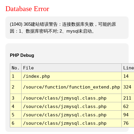
Database Error
(1040) 365建站错误警告：连接数据库失败，可能的原
因：1、数据库密码不对; 2、mysql未启动。
PHP Debug
No.
File
Line
1
/index.php
14
2
/source/function/function_extend.php
324
3
/source/class/jzmysql.class.php
211
4
/source/class/jzmysql.class.php
62
5
/source/class/jzmysql.class.php
94
6
/source/class/jzmysql.class.php
76