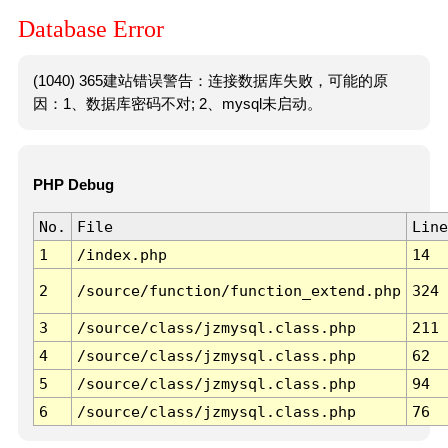
Database Error
(1040) 365建站错误警告：连接数据库失败，可能的原
因：1、数据库密码不对; 2、mysql未启动。
PHP Debug
No.
File
Line
1
/index.php
14
2
/source/function/function_extend.php
324
3
/source/class/jzmysql.class.php
211
4
/source/class/jzmysql.class.php
62
5
/source/class/jzmysql.class.php
94
6
/source/class/jzmysql.class.php
76