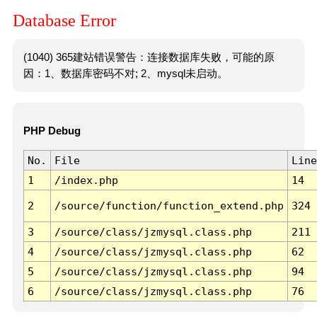
Database Error
(1040) 365建站错误警告：连接数据库失败，可能的原
因：1、数据库密码不对; 2、mysql未启动。
PHP Debug
No.
File
Line
1
/index.php
14
2
/source/function/function_extend.php
324
3
/source/class/jzmysql.class.php
211
4
/source/class/jzmysql.class.php
62
5
/source/class/jzmysql.class.php
94
6
/source/class/jzmysql.class.php
76