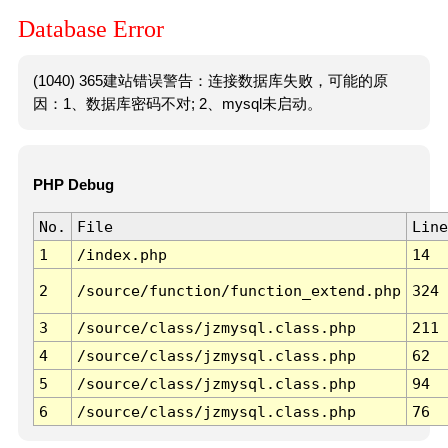
Database Error
(1040) 365建站错误警告：连接数据库失败，可能的原
因：1、数据库密码不对; 2、mysql未启动。
PHP Debug
No.
File
Line
1
/index.php
14
2
/source/function/function_extend.php
324
3
/source/class/jzmysql.class.php
211
4
/source/class/jzmysql.class.php
62
5
/source/class/jzmysql.class.php
94
6
/source/class/jzmysql.class.php
76