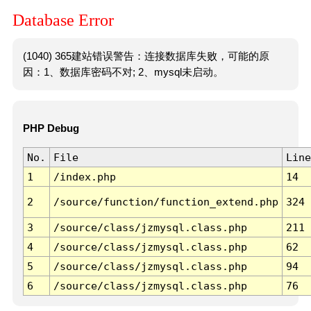
Database Error
(1040) 365建站错误警告：连接数据库失败，可能的原
因：1、数据库密码不对; 2、mysql未启动。
PHP Debug
No.
File
Line
1
/index.php
14
2
/source/function/function_extend.php
324
3
/source/class/jzmysql.class.php
211
4
/source/class/jzmysql.class.php
62
5
/source/class/jzmysql.class.php
94
6
/source/class/jzmysql.class.php
76