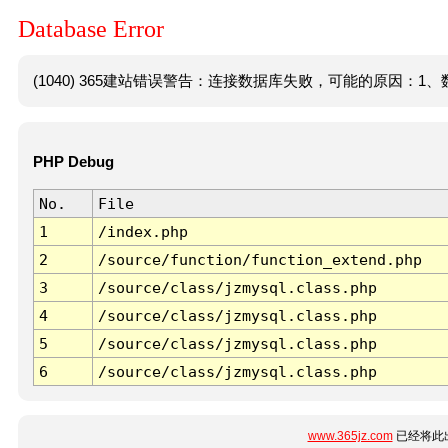
Database Error
(1040) 365建站错误警告：连接数据库失败，可能的原因：1、数
PHP Debug
No.
File
1
/index.php
2
/source/function/function_extend.php
3
/source/class/jzmysql.class.php
4
/source/class/jzmysql.class.php
5
/source/class/jzmysql.class.php
6
/source/class/jzmysql.class.php
www.365jz.com
已经将此