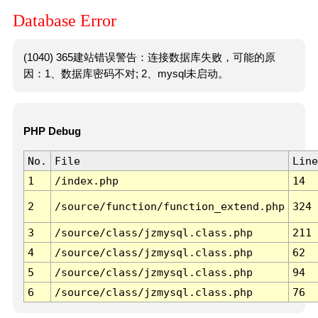
Database Error
(1040) 365建站错误警告：连接数据库失败，可能的原
因：1、数据库密码不对; 2、mysql未启动。
PHP Debug
No.
File
Line
1
/index.php
14
2
/source/function/function_extend.php
324
3
/source/class/jzmysql.class.php
211
4
/source/class/jzmysql.class.php
62
5
/source/class/jzmysql.class.php
94
6
/source/class/jzmysql.class.php
76