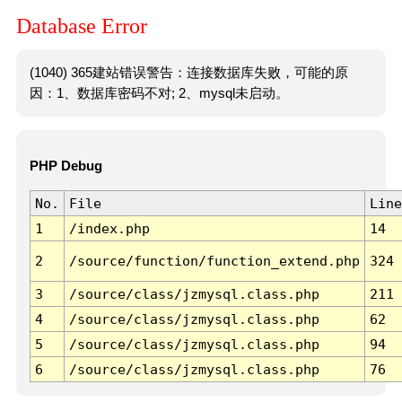
Database Error
(1040) 365建站错误警告：连接数据库失败，可能的原
因：1、数据库密码不对; 2、mysql未启动。
PHP Debug
No.
File
Line
1
/index.php
14
2
/source/function/function_extend.php
324
3
/source/class/jzmysql.class.php
211
4
/source/class/jzmysql.class.php
62
5
/source/class/jzmysql.class.php
94
6
/source/class/jzmysql.class.php
76