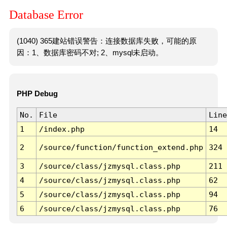
Database Error
(1040) 365建站错误警告：连接数据库失败，可能的原
因：1、数据库密码不对; 2、mysql未启动。
PHP Debug
No.
File
Line
1
/index.php
14
2
/source/function/function_extend.php
324
3
/source/class/jzmysql.class.php
211
4
/source/class/jzmysql.class.php
62
5
/source/class/jzmysql.class.php
94
6
/source/class/jzmysql.class.php
76