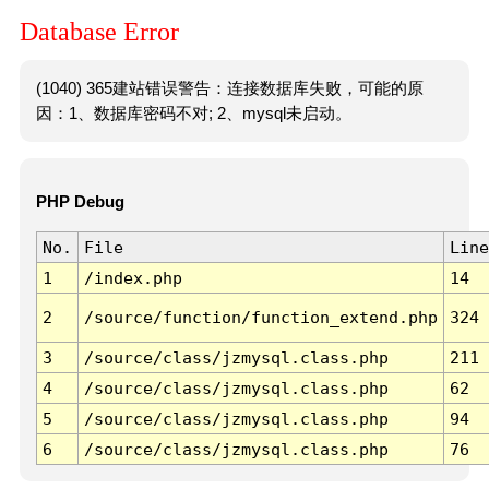
Database Error
(1040) 365建站错误警告：连接数据库失败，可能的原
因：1、数据库密码不对; 2、mysql未启动。
PHP Debug
No.
File
Line
1
/index.php
14
2
/source/function/function_extend.php
324
3
/source/class/jzmysql.class.php
211
4
/source/class/jzmysql.class.php
62
5
/source/class/jzmysql.class.php
94
6
/source/class/jzmysql.class.php
76