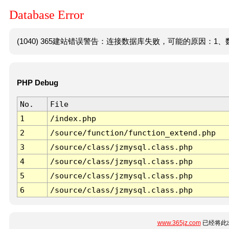
Database Error
(1040) 365建站错误警告：连接数据库失败，可能的原因：1、数
PHP Debug
No.
File
1
/index.php
2
/source/function/function_extend.php
3
/source/class/jzmysql.class.php
4
/source/class/jzmysql.class.php
5
/source/class/jzmysql.class.php
6
/source/class/jzmysql.class.php
www.365jz.com
已经将此