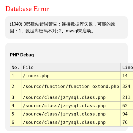
Database Error
(1040) 365建站错误警告：连接数据库失败，可能的原
因：1、数据库密码不对; 2、mysql未启动。
PHP Debug
No.
File
Line
1
/index.php
14
2
/source/function/function_extend.php
324
3
/source/class/jzmysql.class.php
211
4
/source/class/jzmysql.class.php
62
5
/source/class/jzmysql.class.php
94
6
/source/class/jzmysql.class.php
76