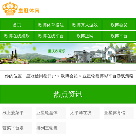
首页
欧博体育投注
欧博真人游戏
欧博会员
欧博在线娱乐
欧博在线平台
欧博正网
欧博平台
你的位置：
皇冠信用盘开户
>
欧博会员
> 亚星轮盘博彩平台游戏策略_
健友股份（603707）7月11日主力资金净卖出358.39万元
热点资讯
线上菠菜平台劲爆恶搞欧洲杯2012_为什么白羊偏巧和这个星座相互蛊卦?
亚星轮盘体育投注哪个软件好用一点的_广东龙眼名扬海表里，超200家国外媒体大饱“眼”福
太平洋在线平台博彩网站优惠（www.zajnv.com）
亚星体育信博彩票008_深度体验Redmi K60至尊版 别为了省400憋屈我方
菠菜平台娱乐bc体育app怎么下载_本年前三季度兑现净利翻番
排列三轮盘博彩最新送彩金网站_52岁于和伟对比45岁王骁，老天爷赏饭吃与科班毕业的演技一目了然