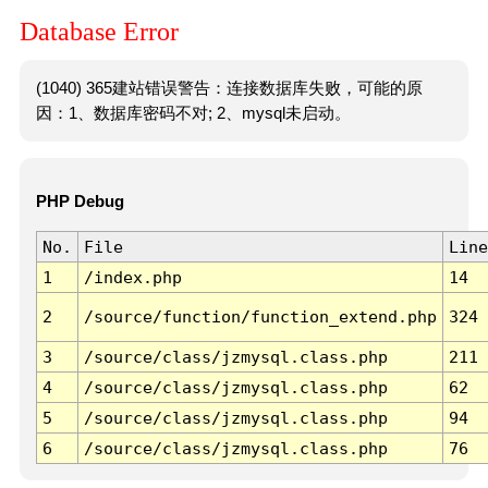
Database Error
(1040) 365建站错误警告：连接数据库失败，可能的原
因：1、数据库密码不对; 2、mysql未启动。
PHP Debug
No.
File
Line
1
/index.php
14
2
/source/function/function_extend.php
324
3
/source/class/jzmysql.class.php
211
4
/source/class/jzmysql.class.php
62
5
/source/class/jzmysql.class.php
94
6
/source/class/jzmysql.class.php
76