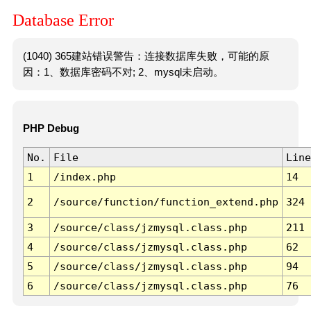
Database Error
(1040) 365建站错误警告：连接数据库失败，可能的原
因：1、数据库密码不对; 2、mysql未启动。
PHP Debug
No.
File
Line
1
/index.php
14
2
/source/function/function_extend.php
324
3
/source/class/jzmysql.class.php
211
4
/source/class/jzmysql.class.php
62
5
/source/class/jzmysql.class.php
94
6
/source/class/jzmysql.class.php
76