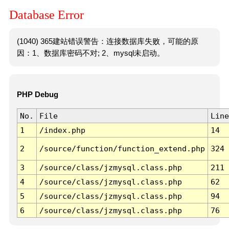
Database Error
(1040) 365建站错误警告：连接数据库失败，可能的原
因：1、数据库密码不对; 2、mysql未启动。
PHP Debug
No.
File
Line
1
/index.php
14
2
/source/function/function_extend.php
324
3
/source/class/jzmysql.class.php
211
4
/source/class/jzmysql.class.php
62
5
/source/class/jzmysql.class.php
94
6
/source/class/jzmysql.class.php
76