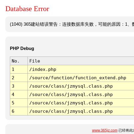
Database Error
(1040) 365建站错误警告：连接数据库失败，可能的原因：1、数
PHP Debug
No.
File
1
/index.php
2
/source/function/function_extend.php
3
/source/class/jzmysql.class.php
4
/source/class/jzmysql.class.php
5
/source/class/jzmysql.class.php
6
/source/class/jzmysql.class.php
www.365jz.com
已经将此