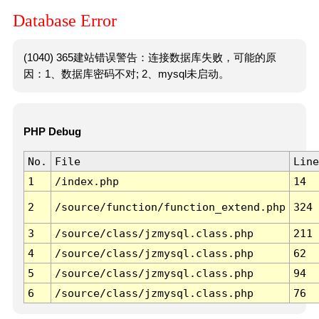
Database Error
(1040) 365建站错误警告：连接数据库失败，可能的原
因：1、数据库密码不对; 2、mysql未启动。
PHP Debug
No.
File
Line
1
/index.php
14
2
/source/function/function_extend.php
324
3
/source/class/jzmysql.class.php
211
4
/source/class/jzmysql.class.php
62
5
/source/class/jzmysql.class.php
94
6
/source/class/jzmysql.class.php
76