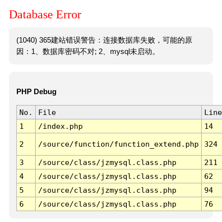
Database Error
(1040) 365建站错误警告：连接数据库失败，可能的原
因：1、数据库密码不对; 2、mysql未启动。
PHP Debug
No.
File
Line
1
/index.php
14
2
/source/function/function_extend.php
324
3
/source/class/jzmysql.class.php
211
4
/source/class/jzmysql.class.php
62
5
/source/class/jzmysql.class.php
94
6
/source/class/jzmysql.class.php
76