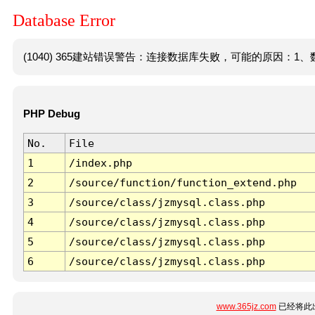
Database Error
(1040) 365建站错误警告：连接数据库失败，可能的原因：1、数
PHP Debug
No.
File
1
/index.php
2
/source/function/function_extend.php
3
/source/class/jzmysql.class.php
4
/source/class/jzmysql.class.php
5
/source/class/jzmysql.class.php
6
/source/class/jzmysql.class.php
www.365jz.com
已经将此