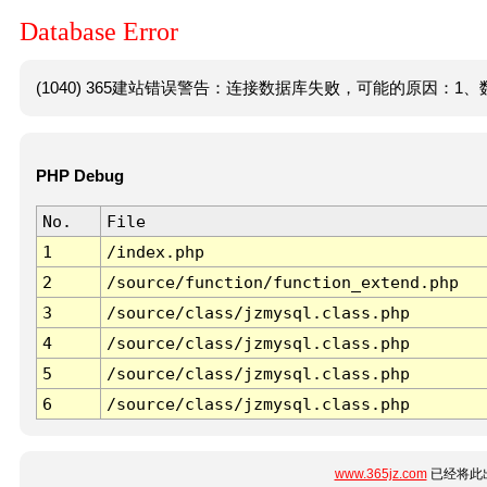
Database Error
(1040) 365建站错误警告：连接数据库失败，可能的原因：1、数
PHP Debug
No.
File
1
/index.php
2
/source/function/function_extend.php
3
/source/class/jzmysql.class.php
4
/source/class/jzmysql.class.php
5
/source/class/jzmysql.class.php
6
/source/class/jzmysql.class.php
www.365jz.com
已经将此