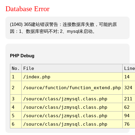
Database Error
(1040) 365建站错误警告：连接数据库失败，可能的原
因：1、数据库密码不对; 2、mysql未启动。
PHP Debug
No.
File
Line
1
/index.php
14
2
/source/function/function_extend.php
324
3
/source/class/jzmysql.class.php
211
4
/source/class/jzmysql.class.php
62
5
/source/class/jzmysql.class.php
94
6
/source/class/jzmysql.class.php
76