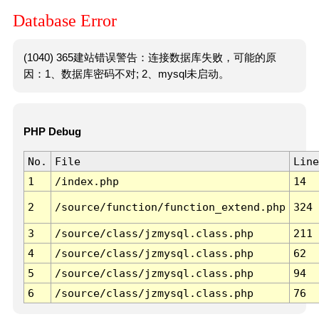
Database Error
(1040) 365建站错误警告：连接数据库失败，可能的原
因：1、数据库密码不对; 2、mysql未启动。
PHP Debug
No.
File
Line
1
/index.php
14
2
/source/function/function_extend.php
324
3
/source/class/jzmysql.class.php
211
4
/source/class/jzmysql.class.php
62
5
/source/class/jzmysql.class.php
94
6
/source/class/jzmysql.class.php
76