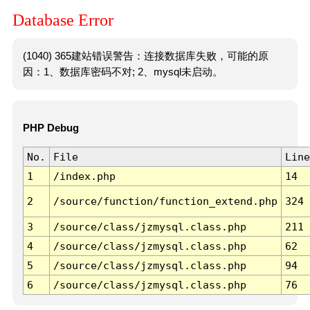
Database Error
(1040) 365建站错误警告：连接数据库失败，可能的原
因：1、数据库密码不对; 2、mysql未启动。
PHP Debug
No.
File
Line
1
/index.php
14
2
/source/function/function_extend.php
324
3
/source/class/jzmysql.class.php
211
4
/source/class/jzmysql.class.php
62
5
/source/class/jzmysql.class.php
94
6
/source/class/jzmysql.class.php
76