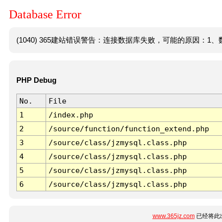
Database Error
(1040) 365建站错误警告：连接数据库失败，可能的原因：1、数
PHP Debug
No.
File
1
/index.php
2
/source/function/function_extend.php
3
/source/class/jzmysql.class.php
4
/source/class/jzmysql.class.php
5
/source/class/jzmysql.class.php
6
/source/class/jzmysql.class.php
www.365jz.com
已经将此