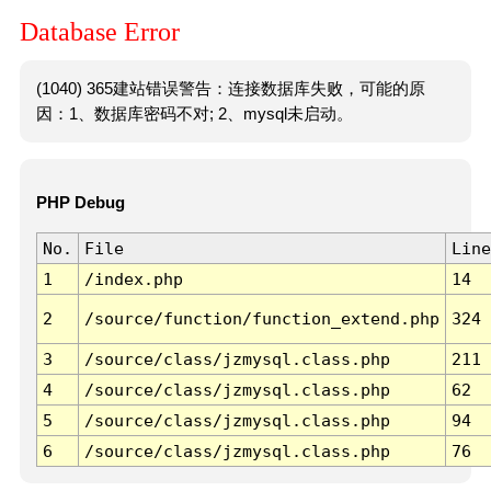
Database Error
(1040) 365建站错误警告：连接数据库失败，可能的原
因：1、数据库密码不对; 2、mysql未启动。
PHP Debug
No.
File
Line
1
/index.php
14
2
/source/function/function_extend.php
324
3
/source/class/jzmysql.class.php
211
4
/source/class/jzmysql.class.php
62
5
/source/class/jzmysql.class.php
94
6
/source/class/jzmysql.class.php
76