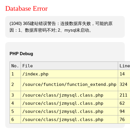
Database Error
(1040) 365建站错误警告：连接数据库失败，可能的原
因：1、数据库密码不对; 2、mysql未启动。
PHP Debug
No.
File
Line
1
/index.php
14
2
/source/function/function_extend.php
324
3
/source/class/jzmysql.class.php
211
4
/source/class/jzmysql.class.php
62
5
/source/class/jzmysql.class.php
94
6
/source/class/jzmysql.class.php
76