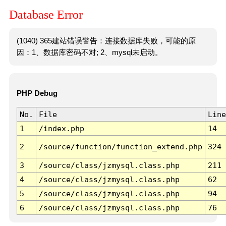
Database Error
(1040) 365建站错误警告：连接数据库失败，可能的原
因：1、数据库密码不对; 2、mysql未启动。
PHP Debug
No.
File
Line
1
/index.php
14
2
/source/function/function_extend.php
324
3
/source/class/jzmysql.class.php
211
4
/source/class/jzmysql.class.php
62
5
/source/class/jzmysql.class.php
94
6
/source/class/jzmysql.class.php
76