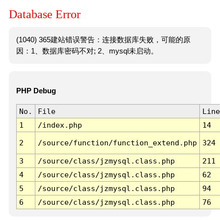
Database Error
(1040) 365建站错误警告：连接数据库失败，可能的原
因：1、数据库密码不对; 2、mysql未启动。
PHP Debug
No.
File
Line
1
/index.php
14
2
/source/function/function_extend.php
324
3
/source/class/jzmysql.class.php
211
4
/source/class/jzmysql.class.php
62
5
/source/class/jzmysql.class.php
94
6
/source/class/jzmysql.class.php
76