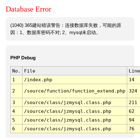
Database Error
(1040) 365建站错误警告：连接数据库失败，可能的原
因：1、数据库密码不对; 2、mysql未启动。
PHP Debug
No.
File
Line
1
/index.php
14
2
/source/function/function_extend.php
324
3
/source/class/jzmysql.class.php
211
4
/source/class/jzmysql.class.php
62
5
/source/class/jzmysql.class.php
94
6
/source/class/jzmysql.class.php
76