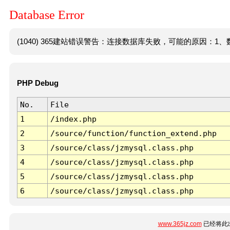
Database Error
(1040) 365建站错误警告：连接数据库失败，可能的原因：1、数
PHP Debug
No.
File
1
/index.php
2
/source/function/function_extend.php
3
/source/class/jzmysql.class.php
4
/source/class/jzmysql.class.php
5
/source/class/jzmysql.class.php
6
/source/class/jzmysql.class.php
www.365jz.com
已经将此