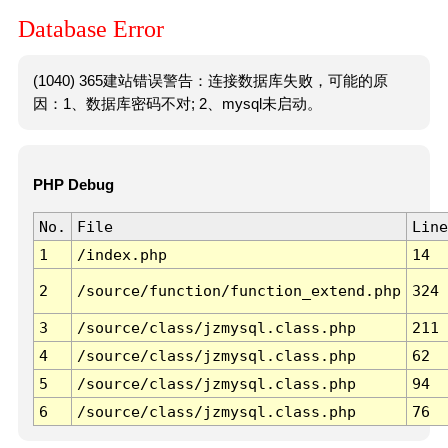
Database Error
(1040) 365建站错误警告：连接数据库失败，可能的原
因：1、数据库密码不对; 2、mysql未启动。
PHP Debug
No.
File
Line
1
/index.php
14
2
/source/function/function_extend.php
324
3
/source/class/jzmysql.class.php
211
4
/source/class/jzmysql.class.php
62
5
/source/class/jzmysql.class.php
94
6
/source/class/jzmysql.class.php
76