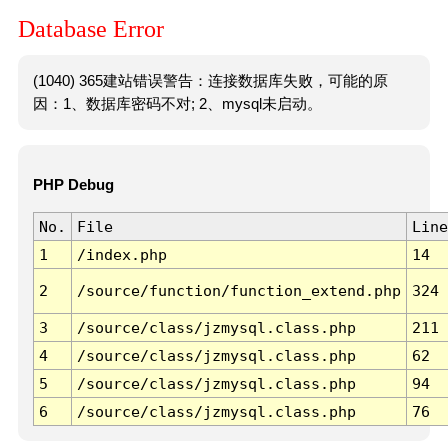
Database Error
(1040) 365建站错误警告：连接数据库失败，可能的原
因：1、数据库密码不对; 2、mysql未启动。
PHP Debug
No.
File
Line
1
/index.php
14
2
/source/function/function_extend.php
324
3
/source/class/jzmysql.class.php
211
4
/source/class/jzmysql.class.php
62
5
/source/class/jzmysql.class.php
94
6
/source/class/jzmysql.class.php
76