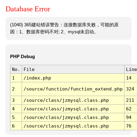
Database Error
(1040) 365建站错误警告：连接数据库失败，可能的原
因：1、数据库密码不对; 2、mysql未启动。
PHP Debug
No.
File
Line
1
/index.php
14
2
/source/function/function_extend.php
324
3
/source/class/jzmysql.class.php
211
4
/source/class/jzmysql.class.php
62
5
/source/class/jzmysql.class.php
94
6
/source/class/jzmysql.class.php
76