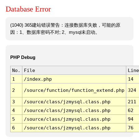
Database Error
(1040) 365建站错误警告：连接数据库失败，可能的原
因：1、数据库密码不对; 2、mysql未启动。
PHP Debug
No.
File
Line
1
/index.php
14
2
/source/function/function_extend.php
324
3
/source/class/jzmysql.class.php
211
4
/source/class/jzmysql.class.php
62
5
/source/class/jzmysql.class.php
94
6
/source/class/jzmysql.class.php
76