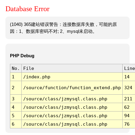
Database Error
(1040) 365建站错误警告：连接数据库失败，可能的原
因：1、数据库密码不对; 2、mysql未启动。
PHP Debug
No.
File
Line
1
/index.php
14
2
/source/function/function_extend.php
324
3
/source/class/jzmysql.class.php
211
4
/source/class/jzmysql.class.php
62
5
/source/class/jzmysql.class.php
94
6
/source/class/jzmysql.class.php
76