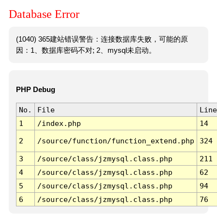
Database Error
(1040) 365建站错误警告：连接数据库失败，可能的原
因：1、数据库密码不对; 2、mysql未启动。
PHP Debug
No.
File
Line
1
/index.php
14
2
/source/function/function_extend.php
324
3
/source/class/jzmysql.class.php
211
4
/source/class/jzmysql.class.php
62
5
/source/class/jzmysql.class.php
94
6
/source/class/jzmysql.class.php
76