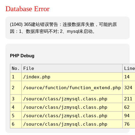
Database Error
(1040) 365建站错误警告：连接数据库失败，可能的原
因：1、数据库密码不对; 2、mysql未启动。
PHP Debug
No.
File
Line
1
/index.php
14
2
/source/function/function_extend.php
324
3
/source/class/jzmysql.class.php
211
4
/source/class/jzmysql.class.php
62
5
/source/class/jzmysql.class.php
94
6
/source/class/jzmysql.class.php
76