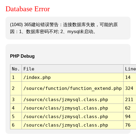
Database Error
(1040) 365建站错误警告：连接数据库失败，可能的原
因：1、数据库密码不对; 2、mysql未启动。
PHP Debug
No.
File
Line
1
/index.php
14
2
/source/function/function_extend.php
324
3
/source/class/jzmysql.class.php
211
4
/source/class/jzmysql.class.php
62
5
/source/class/jzmysql.class.php
94
6
/source/class/jzmysql.class.php
76