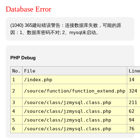
Database Error
(1040) 365建站错误警告：连接数据库失败，可能的原
因：1、数据库密码不对; 2、mysql未启动。
PHP Debug
No.
File
Line
1
/index.php
14
2
/source/function/function_extend.php
324
3
/source/class/jzmysql.class.php
211
4
/source/class/jzmysql.class.php
62
5
/source/class/jzmysql.class.php
94
6
/source/class/jzmysql.class.php
76