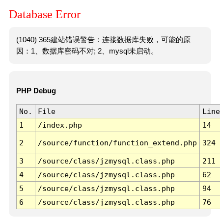
Database Error
(1040) 365建站错误警告：连接数据库失败，可能的原
因：1、数据库密码不对; 2、mysql未启动。
PHP Debug
No.
File
Line
1
/index.php
14
2
/source/function/function_extend.php
324
3
/source/class/jzmysql.class.php
211
4
/source/class/jzmysql.class.php
62
5
/source/class/jzmysql.class.php
94
6
/source/class/jzmysql.class.php
76