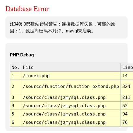
Database Error
(1040) 365建站错误警告：连接数据库失败，可能的原
因：1、数据库密码不对; 2、mysql未启动。
PHP Debug
No.
File
Line
1
/index.php
14
2
/source/function/function_extend.php
324
3
/source/class/jzmysql.class.php
211
4
/source/class/jzmysql.class.php
62
5
/source/class/jzmysql.class.php
94
6
/source/class/jzmysql.class.php
76