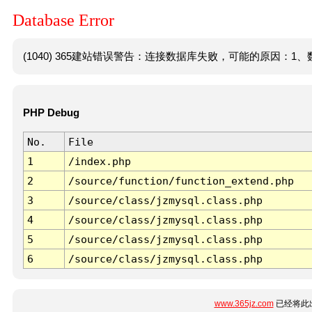
Database Error
(1040) 365建站错误警告：连接数据库失败，可能的原因：1、数
PHP Debug
No.
File
1
/index.php
2
/source/function/function_extend.php
3
/source/class/jzmysql.class.php
4
/source/class/jzmysql.class.php
5
/source/class/jzmysql.class.php
6
/source/class/jzmysql.class.php
www.365jz.com
已经将此