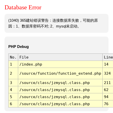
Database Error
(1040) 365建站错误警告：连接数据库失败，可能的原
因：1、数据库密码不对; 2、mysql未启动。
PHP Debug
No.
File
Line
1
/index.php
14
2
/source/function/function_extend.php
324
3
/source/class/jzmysql.class.php
211
4
/source/class/jzmysql.class.php
62
5
/source/class/jzmysql.class.php
94
6
/source/class/jzmysql.class.php
76