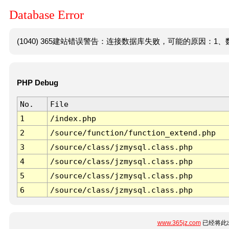
Database Error
(1040) 365建站错误警告：连接数据库失败，可能的原因：1、数
PHP Debug
No.
File
1
/index.php
2
/source/function/function_extend.php
3
/source/class/jzmysql.class.php
4
/source/class/jzmysql.class.php
5
/source/class/jzmysql.class.php
6
/source/class/jzmysql.class.php
www.365jz.com
已经将此